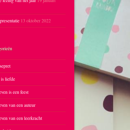
e lezing van het jaar
19 januari
resentatie
13 oktober 2022
gorieën
sepret
 is liefde
even is een feest
even van een auteur
even van een leerkracht