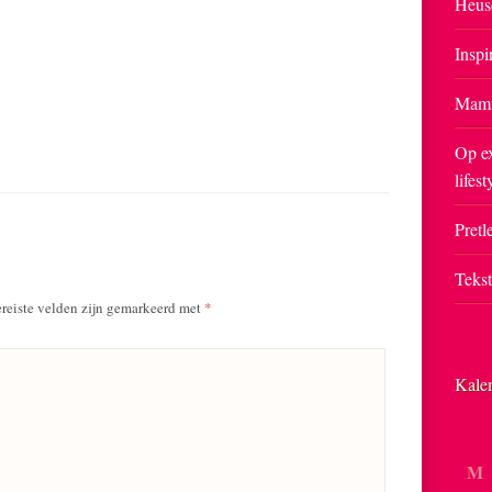
Heus
Inspi
Mam
Op ex
lifest
Pretle
Teks
reiste velden zijn gemarkeerd met
*
Kale
M