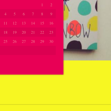
1
2
4
5
6
7
8
9
11
12
13
14
15
16
18
19
20
21
22
23
25
26
27
28
29
30