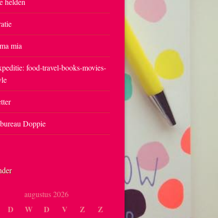
e helden
ratie
ma mia
peditie: food-travel-books-movies-
yle
tter
tbureau Doppie
nder
augustus 2026
D
W
D
V
Z
Z