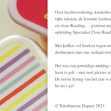
Over leesbevordering, kinderbo
rijke teksten, de lezende leerkr
en close Reading … gisteren moc
opleiding Specialist Close Rea
Met koffers vol boeken togen we
deelnemers met ons verhaal wist
Het was een geweldige middag 
leest is gek – met veel plezier 
De eerste lezing van het jaar i
ho let’s go!
© Tekstbureau Doppie 2023