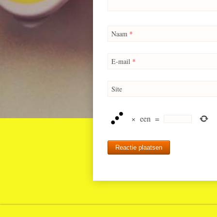
Naam
*
E-mail
*
Site
×
een
=