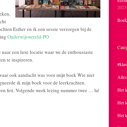
Eerst
2023
eken,
Boekp
acht
hten Esther en ik een sessie verzorgen bij de
ding
Onderwijswereld-PO
Cate
 naar een luxe locatie waar we de enthousiaste
en te inspireren.
#klas
waar ook aandacht was voor mijn boek Wie niet
Alles
signeerde ik mijn boek voor de leerkrachten.
Het l
s een feit. Volgende week lezing nummer twee … hé
Het l
Het l