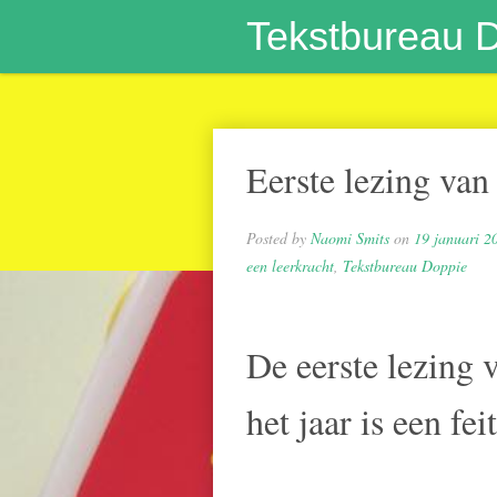
Tekstbureau 
Eerste lezing van 
Posted by
Naomi Smits
on
19 januari 2
een leerkracht
,
Tekstbureau Doppie
De eerste lezing 
het jaar is een feit