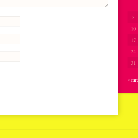
3
10
17
24
31
« mrt