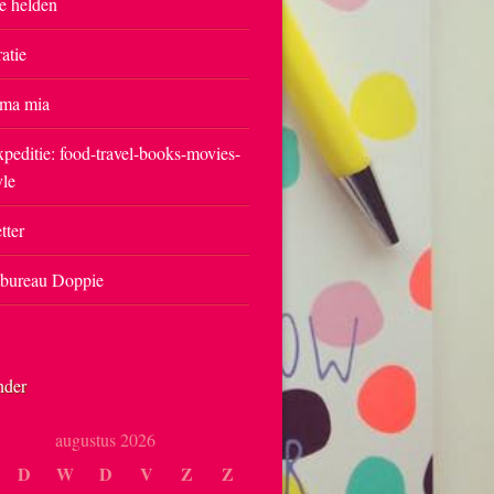
e helden
ratie
ma mia
peditie: food-travel-books-movies-
yle
tter
tbureau Doppie
nder
augustus 2026
D
W
D
V
Z
Z