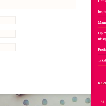
Heus
Inspi
Mam
Op ex
lifest
Pretle
Teks
Kale
M