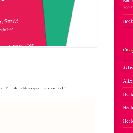
Eerst
2023
Boekp
Cate
#klas
Alles
rd.
Vereiste velden zijn gemarkeerd met
*
Het l
Het l
Het l