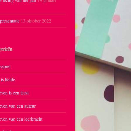
e lezing van het jaar
19 januari
resentatie
13 oktober 2022
gorieën
sepret
 is liefde
even is een feest
even van een auteur
even van een leerkracht