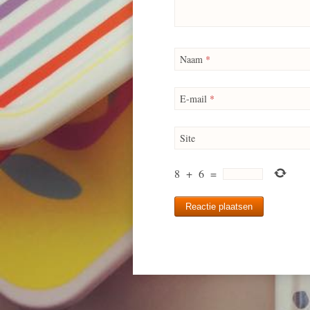
Naam
*
E-mail
*
Site
8
+
6
=