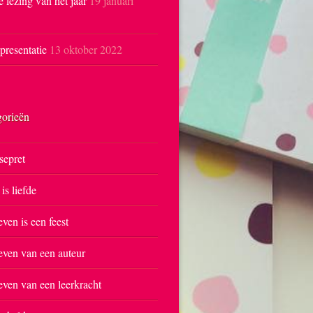
e lezing van het jaar
19 januari
resentatie
13 oktober 2022
gorieën
sepret
 is liefde
even is een feest
even van een auteur
even van een leerkracht