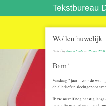
Tekstbureau 
Wollen huwelijk
Posted by
Naomi Smits
on
26 mei 2020
Bam!
Vandaag 7 jaar – voor de wet –
de allerliefste slechtgenoot ever
Ik zie mezelf nog haastig lang
racen die woensdagochtend, om