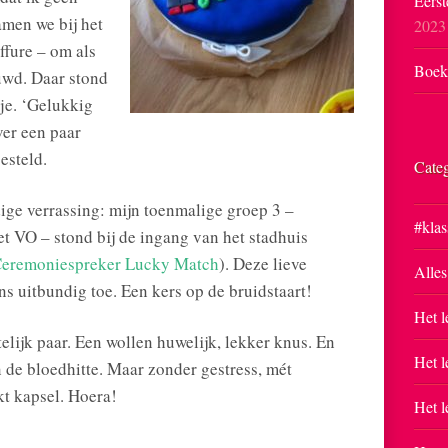
Eerst
amen we bij het
2023
ffure – om als
Boekp
uwd. Daar stond
kje. ‘Gelukkig
ver een paar
esteld.
Cate
ige verrassing: mijn toenmalige groep 3 –
#klas
t VO – stond bij de ingang van het stadhuis
eremoniespreker Lucky Match
). Deze lieve
Alles
ns uitbundig toe. Een kers op de bruidstaart!
Het l
elijk paar. Een wollen huwelijk, lekker knus. En
Het l
n de bloedhitte. Maar zonder gestress, mét
kt kapsel. Hoera!
Het l