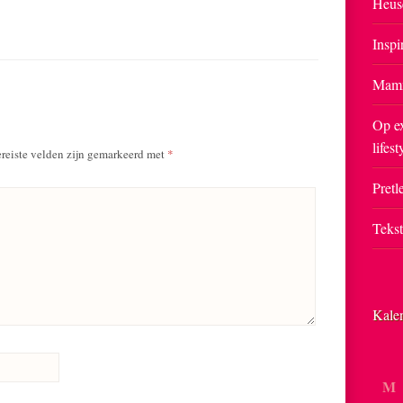
Heus
Inspi
Mam
Op ex
lifest
reiste velden zijn gemarkeerd met
*
Pretle
Teks
Kale
M