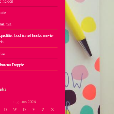
e helden
ratie
ma mia
peditie: food-travel-books-movies-
yle
tter
tbureau Doppie
nder
augustus 2026
D
W
D
V
Z
Z