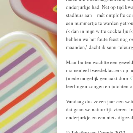
onderjurkje had. Net op tijd kw
stadhuis aan – mét ontplofte coi
een nummertje te worden getro
ik dan in mijn witte cocktailjur
hebben we het foute feest nog o
maanden,’ dacht ik semi-teleurg
Maar buiten wachtte een geweld
momenteel tweedeklassers op he
(mede mogelijk gemaakt door
C
leerlingen zongen en juichten o
Vandaag dus zeven jaar een wett
dat gaan we natuurlijk vieren. I
onderjurkje en een niet-uitgeza
© Tekstbureau Doppie 2020