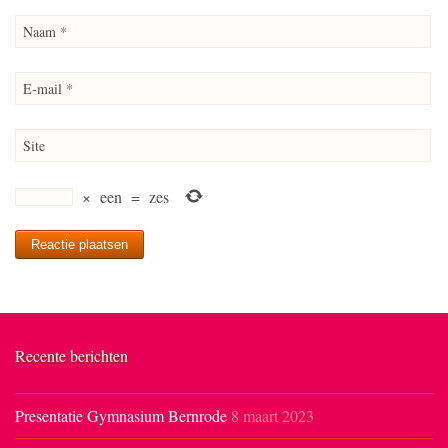
Naam
*
E-mail
*
Site
×
een
=
zes
Recente berichten
Presentatie Gymnasium Bernrode
8 maart 2023