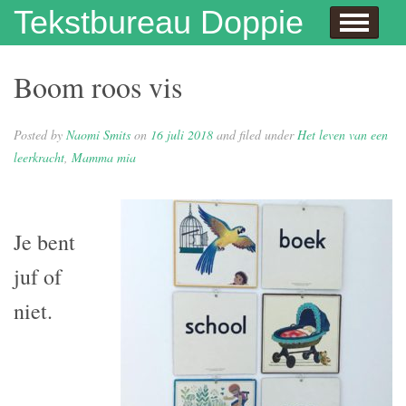
Skip to content
Tekstbureau Doppie
Hallo
Dit doe ik!
Over mij
Publicaties
Contact
Dit doe ik ook!
Enthousiaste opdrachtgevers
Wie niet leest is gek
Juf Naomi klapt uit de school
Eh…juf, hoe krijg je eigenlijk kinderen?
Columns
In de media
Privacybeleid
Boom roos vis
Posted by
Naomi Smits
on
16 juli 2018
and filed under
Het leven van een
leerkracht
,
Mamma mia
Je bent
juf of
niet.