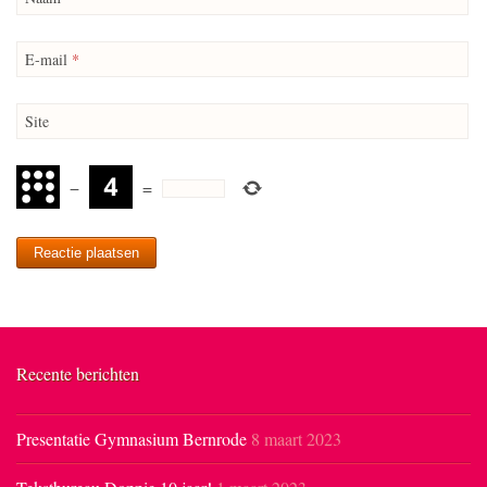
E-mail
*
Site
−
=
Recente berichten
Presentatie Gymnasium Bernrode
8 maart 2023