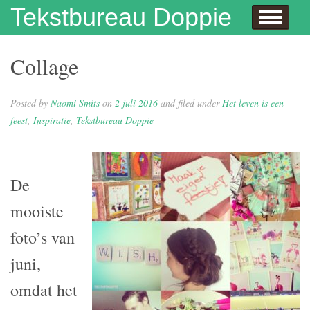
Skip to content
Tekstbureau Doppie
Hallo
Dit doe ik!
Over mij
Publicaties
Contact
Dit doe ik ook!
Enthousiaste opdrachtgevers
Wie niet leest is gek
Juf Naomi klapt uit de school
Eh…juf, hoe krijg je eigenlijk kinderen?
Columns
In de media
Privacybeleid
Collage
Posted by
Naomi Smits
on
2 juli 2016
and filed under
Het leven is een
feest
,
Inspiratie
,
Tekstbureau Doppie
De
mooiste
foto’s van
juni,
omdat het