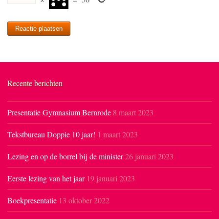
Recente berichten
Presentatie Gymnasium Bernrode
8 maart 2023
Tekstbureau Doppie 10 jaar!
1 maart 2023
Lezing en op de borrel bij de minister
26 januari 2023
Eerste lezing van het jaar
19 januari 2023
Boekpresentatie
13 oktober 2022