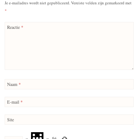
Je e-mailadres wordt niet gepubliceerd.
Vereiste velden zijn gemarkeerd met
*
Reactie
*
Naam
*
E-mail
*
Site
×
=
56