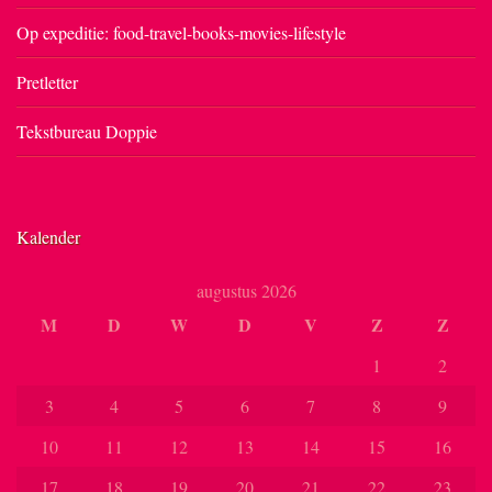
Op expeditie: food-travel-books-movies-lifestyle
Pretletter
Tekstbureau Doppie
Kalender
augustus 2026
M
D
W
D
V
Z
Z
1
2
3
4
5
6
7
8
9
10
11
12
13
14
15
16
17
18
19
20
21
22
23