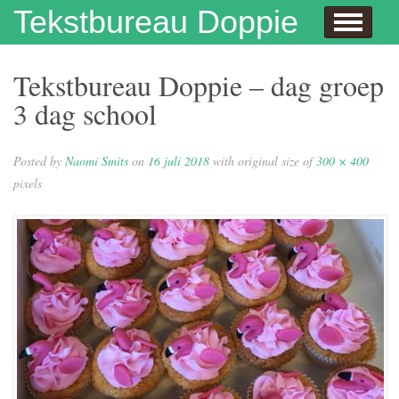
Skip to content
Tekstbureau Doppie
Hallo
Dit doe ik!
Over mij
Publicaties
Contact
Dit doe ik ook!
Enthousiaste opdrachtgevers
Wie niet leest is gek
Juf Naomi klapt uit de school
Eh…juf, hoe krijg je eigenlijk kinderen?
Columns
In de media
Privacybeleid
Tekstbureau Doppie – dag groep
3 dag school
Posted by
Naomi Smits
on
16 juli 2018
with original size of
300 × 400
pixels