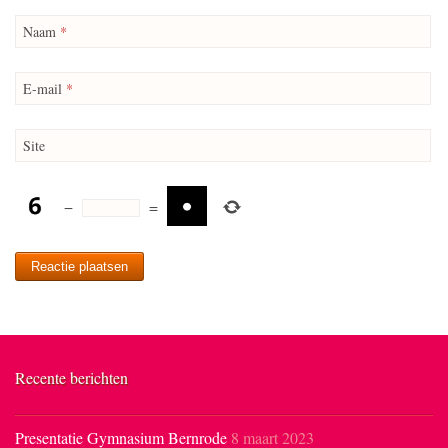
Naam
*
E-mail
*
Site
−
=
Recente berichten
Presentatie Gymnasium Bernrode
8 maart 2023