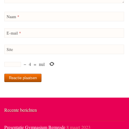
Naam
*
E-mail
*
Site
−
4
=
nul
Recente berichten
Presentatie Gymnasium Bernrode
8 maart 2023