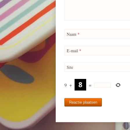
Naam
*
E-mail
*
Site
9
+
=