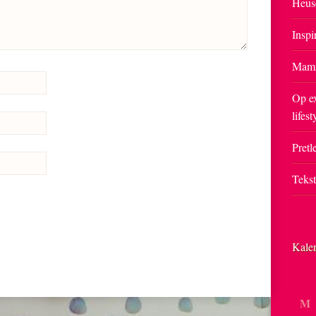
Heus
Inspi
Mam
Op ex
lifest
Pretle
Teks
Kale
M