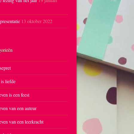
e lezing van het jaar
19 januari
resentatie
13 oktober 2022
gorieën
sepret
 is liefde
even is een feest
even van een auteur
even van een leerkracht