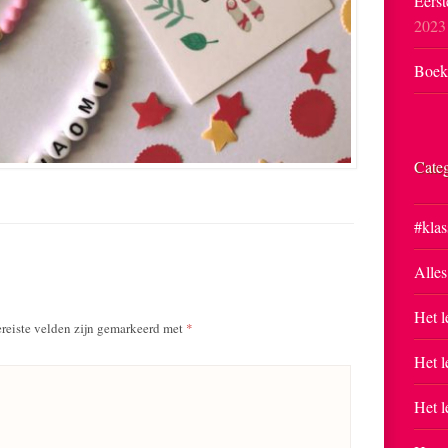
Eerst
2023
Boekp
Cate
#klas
Alles
Het l
reiste velden zijn gemarkeerd met
*
Het l
Het l