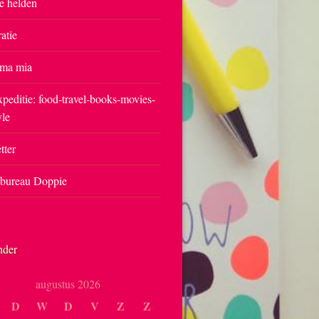
e helden
ratie
ma mia
peditie: food-travel-books-movies-
yle
tter
tbureau Doppie
nder
augustus 2026
D
W
D
V
Z
Z