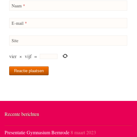
Naam
*
E-mail
*
Site
vier
×
vijf
=
Recente berichten
Presentatie Gymnasium Bernrode
8 maart 2023