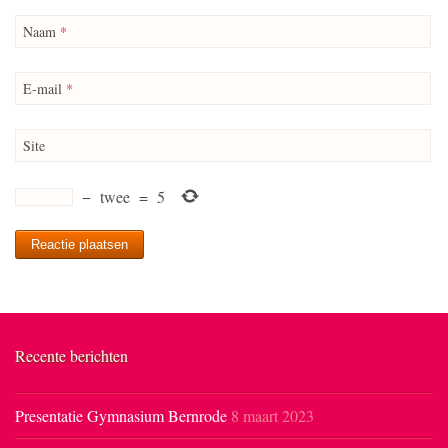
Naam
*
E-mail
*
Site
−
twee
=
5
Recente berichten
Presentatie Gymnasium Bernrode
8 maart 2023