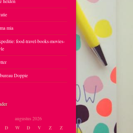
e helden
ratie
ma mia
peditie: food-travel-books-movies-
yle
tter
tbureau Doppie
nder
augustus 2026
D
W
D
V
Z
Z