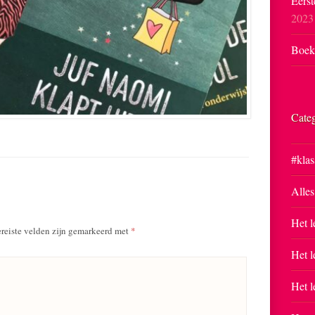
Eerst
2023
Boekp
Cate
#klas
Alles
Het l
reiste velden zijn gemarkeerd met
*
Het l
Het l