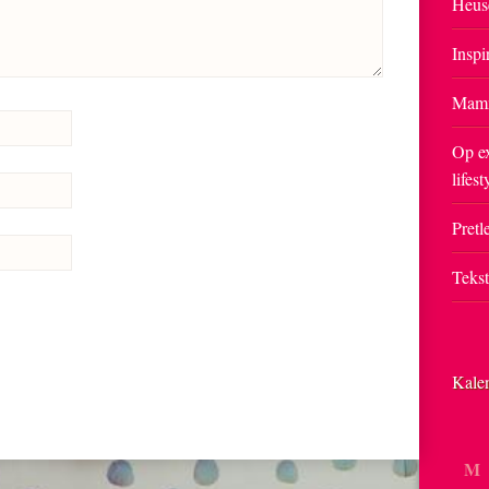
Heus
Inspi
Mam
Op ex
lifest
Pretle
Teks
Kale
M