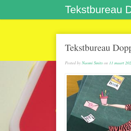
Tekstbureau 
Tekstbureau Dop
Posted by
Naomi Smits
on
11 maart 20