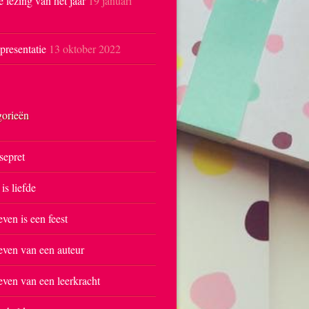
e lezing van het jaar
19 januari
resentatie
13 oktober 2022
gorieën
sepret
 is liefde
even is een feest
even van een auteur
even van een leerkracht