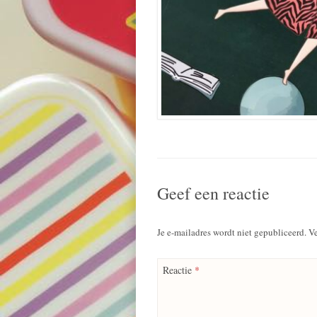
Geef een reactie
Je e-mailadres wordt niet gepubliceerd.
Ve
Reactie
*