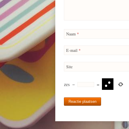
Naam
*
E-mail
*
Site
zes
−
=