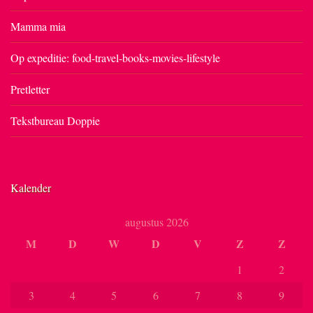
Mamma mia
Op expeditie: food-travel-books-movies-lifestyle
Pretletter
Tekstbureau Doppie
Kalender
augustus 2026
M
D
W
D
V
Z
Z
1
2
3
4
5
6
7
8
9