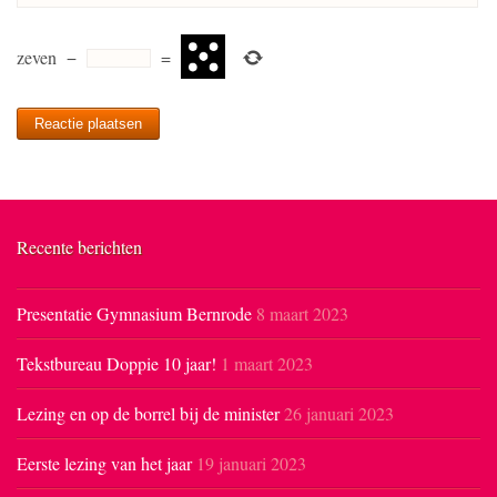
zeven
−
=
Recente berichten
Presentatie Gymnasium Bernrode
8 maart 2023
Tekstbureau Doppie 10 jaar!
1 maart 2023
Lezing en op de borrel bij de minister
26 januari 2023
Eerste lezing van het jaar
19 januari 2023