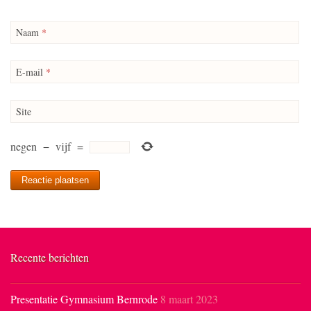
Naam
*
E-mail
*
Site
negen
−
vijf
=
Recente berichten
Presentatie Gymnasium Bernrode
8 maart 2023