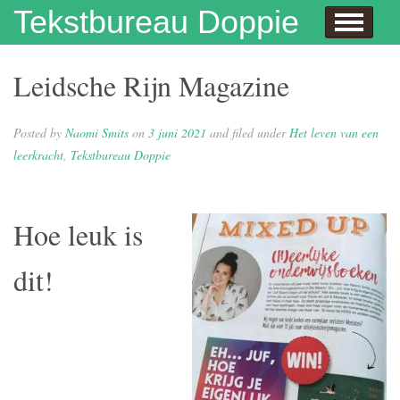
Skip to content
Tekstbureau Doppie
Hallo
Dit doe ik!
Over mij
Publicaties
Contact
Dit doe ik ook!
Enthousiaste opdrachtgevers
Wie niet leest is gek
Juf Naomi klapt uit de school
Eh…juf, hoe krijg je eigenlijk kinderen?
Columns
In de media
Privacybeleid
Leidsche Rijn Magazine
Posted by
Naomi Smits
on
3 juni 2021
and filed under
Het leven van een
leerkracht
,
Tekstbureau Doppie
Hoe leuk is
dit!