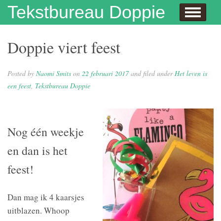
Skip to content
Tekstbureau Doppie
Hallo
Dit doe ik!
Over mij
Publicaties
Contact
Dit doe ik ook!
Enthousiaste opdrachtgevers
Wie niet leest is gek
Juf Naomi klapt uit de school
Eh…juf, hoe krijg je eigenlijk kinderen?
Columns
In de media
Privacybeleid
Doppie viert feest
Posted by
Naomi Smits
on
22 februari 2017
and filed under
Het leven is
een feest
,
Tekstbureau Doppie
Nog één weekje
en dan is het
feest!
Dan mag ik 4 kaarsjes
uitblazen. Whoop