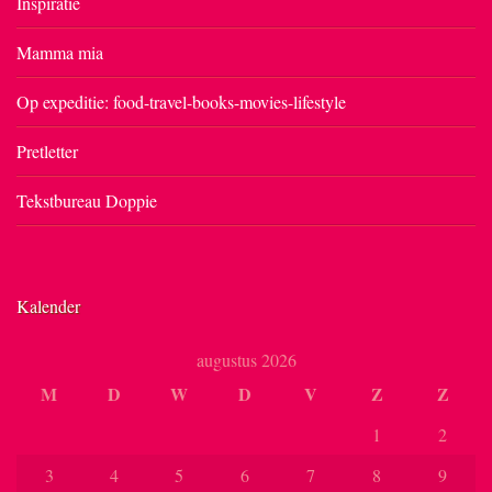
Inspiratie
Mamma mia
Op expeditie: food-travel-books-movies-lifestyle
Pretletter
Tekstbureau Doppie
Kalender
augustus 2026
M
D
W
D
V
Z
Z
1
2
3
4
5
6
7
8
9