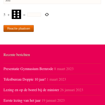
Site
5
+
=
Recente berichten
Presentatie Gymnasium Bernrode
8 maart 2023
Tekstbureau Doppie 10 jaar!
1 maart 2023
Lezing en op de borrel bij de minister
26 januari 2023
Eerste lezing van het jaar
19 januari 2023