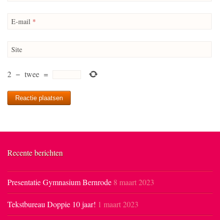
E-mail
*
Site
2
−
twee
=
Recente berichten
Presentatie Gymnasium Bernrode
8 maart 2023
Tekstbureau Doppie 10 jaar!
1 maart 2023