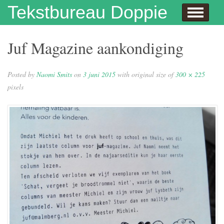
Skip to content
Tekstbureau Doppie
Hallo
Dit doe ik!
Over mij
Publicaties
Contact
Dit doe ik ook!
Enthousiaste opdrachtgevers
Wie niet leest is gek
Juf Naomi klapt uit de school
Eh…juf, hoe krijg je eigenlijk kinderen?
Columns
In de media
Privacybeleid
Juf Magazine aankondiging
Posted by
Naomi Smits
on
3 juni 2015
with original size of
300 × 225
pixels