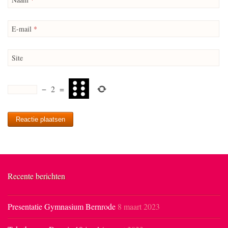
E-mail
*
Site
−
2
=
Recente berichten
Presentatie Gymnasium Bernrode
8 maart 2023