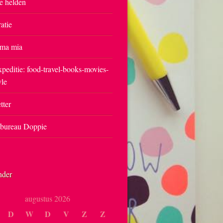
e helden
ratie
ma mia
peditie: food-travel-books-movies-
yle
tter
tbureau Doppie
nder
augustus 2026
D
W
D
V
Z
Z