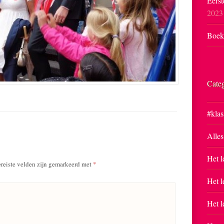
Eerst
2023
Boekp
Cate
#klas
Alles
Het l
reiste velden zijn gemarkeerd met
*
Het l
Het l