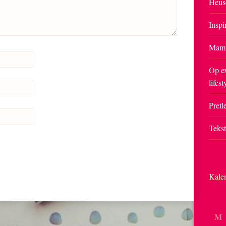
Heus
Inspi
Mam
Op ex
lifest
Pretle
Teks
Kale
M