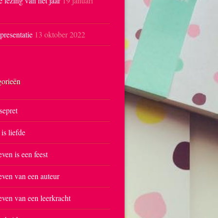
e lezing van het jaar
19 januari
resentatie
13 oktober 2022
gorieën
sepret
 is liefde
even is een feest
even van een auteur
even van een leerkracht