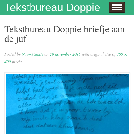
Skip to content
Tekstbureau Doppie
Hallo
Dit doe ik!
Over mij
Publicaties
Contact
Dit doe ik ook!
Enthousiaste opdrachtgevers
Wie niet leest is gek
Juf Naomi klapt uit de school
Eh…juf, hoe krijg je eigenlijk kinderen?
Columns
In de media
Privacybeleid
Tekstbureau Doppie briefje aan
de juf
Posted by
Naomi Smits
on
29 november 2015
with original size of
300 ×
400
pixels