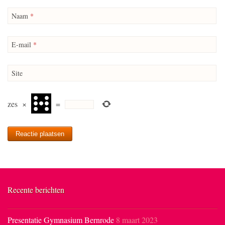
Naam
*
E-mail
*
Site
zes
×
=
Recente berichten
Presentatie Gymnasium Bernrode
8 maart 2023