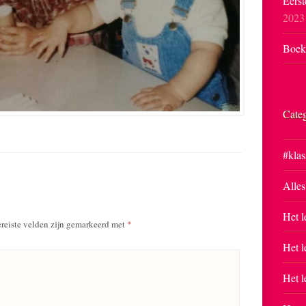
Eerst
2023
Boekp
Cate
#klas
Alles
Het l
reiste velden zijn gemarkeerd met
*
Het l
Het l