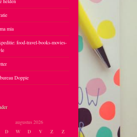
e helden
ratie
ma mia
peditie: food-travel-books-movies-
yle
tter
tbureau Doppie
nder
augustus 2026
D
W
D
V
Z
Z