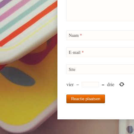
Naam
*
E-mail
*
Site
vier
−
=
drie