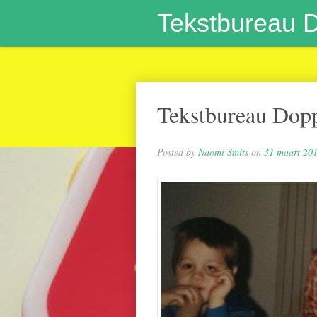
Tekstbureau 
Tekstbureau Dopp
Posted by
Naomi Smits
on
31 maart 20