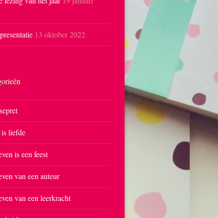
e lezing van het jaar
19 januari
resentatie
13 oktober 2022
gorieën
sepret
 is liefde
even is een feest
even van een auteur
even van een leerkracht