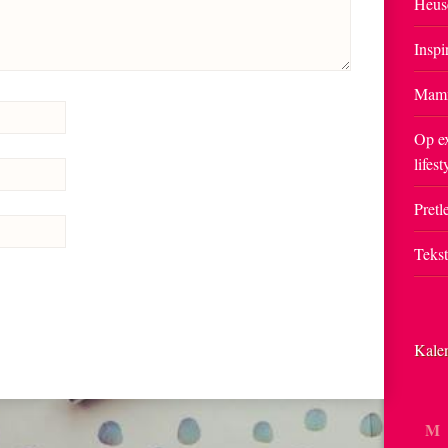
Heus
Inspi
Mam
Op ex
lifest
Pretle
Teks
Kale
M