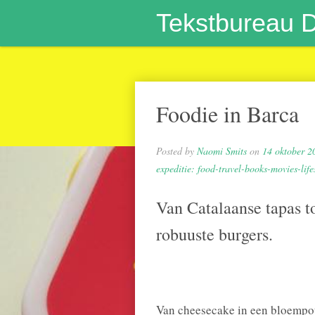
Tekstbureau 
Foodie in Barca
Posted by
Naomi Smits
on
14 oktober 2
expeditie: food-travel-books-movies-life
Van Catalaanse tapas t
robuuste burgers.
Van cheesecake in een bloempot