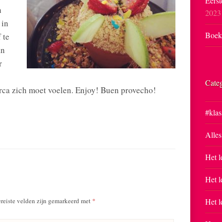
Eerst
h
2023
 in
Boekp
 te
an
r
Cate
rca zich moet voelen. Enjoy! Buen provecho!
#klas
Alles
Het l
Het l
reiste velden zijn gemarkeerd met
*
Het l