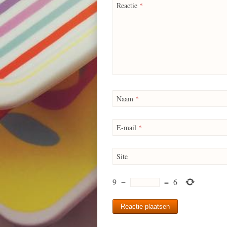
Reactie
*
Naam
*
E-mail
*
Site
9
−
=
6