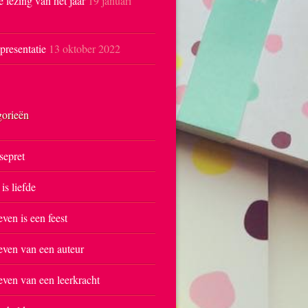
e lezing van het jaar
19 januari
resentatie
13 oktober 2022
gorieën
sepret
 is liefde
even is een feest
even van een auteur
even van een leerkracht