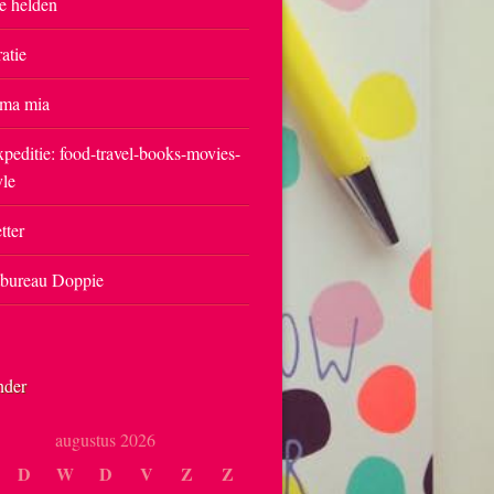
e helden
ratie
ma mia
peditie: food-travel-books-movies-
yle
tter
tbureau Doppie
nder
augustus 2026
D
W
D
V
Z
Z