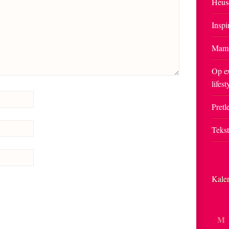
Heus
Inspi
Mam
Op ex
lifest
Pretle
Teks
Kale
M