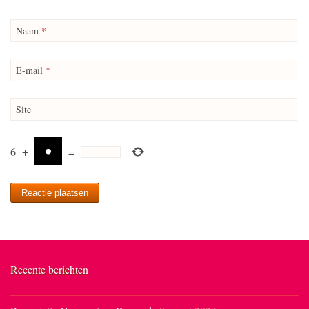
Naam
*
E-mail
*
Site
6
+
=
Recente berichten