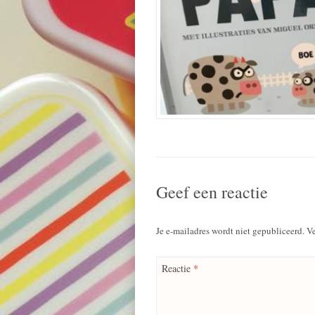
Geef een reactie
Je e-mailadres wordt niet gepubliceerd.
Ve
Reactie
*