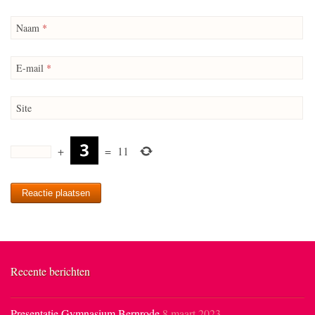
Naam
*
E-mail
*
Site
+
=
11
Recente berichten
Presentatie Gymnasium Bernrode
8 maart 2023