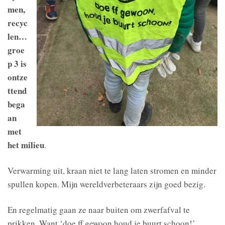
men,
recyc
len…
groe
p 3 is
ontze
ttend
bega
an
met
het milieu
.
Verwarming uit, kraan niet te lang laten stromen en minder
spullen kopen. Mijn wereldverbeteraars zijn goed bezig.
En regelmatig gaan ze naar buiten om zwerfafval te
prikken. Want ‘doe ff gewoon houd je buurt schoon!’