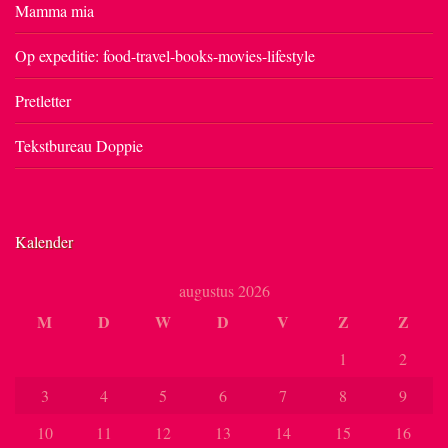
Mamma mia
Op expeditie: food-travel-books-movies-lifestyle
Pretletter
Tekstbureau Doppie
Kalender
augustus 2026
M
D
W
D
V
Z
Z
1
2
3
4
5
6
7
8
9
10
11
12
13
14
15
16