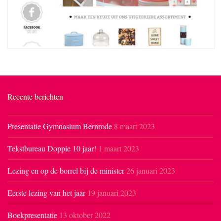
Recente berichten
Presentatie Gymnasium Bernrode
8 maart 2023
Tekstbureau Doppie 10 jaar!
1 maart 2023
Lezing en op de borrel bij de minister
26 januari 2023
Eerste lezing van het jaar
19 januari 2023
Boekpresentatie
13 oktober 2022