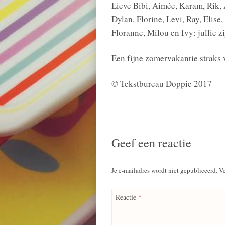
Lieve Bibi, Aimée, Karam, Rik, 
Dylan, Florine, Levi, Ray, Elis
Floranne, Milou en Ivy: jullie zi
Een fijne zomervakantie straks v
© Tekstbureau Doppie 2017
Geef een reactie
Je e-mailadres wordt niet gepubliceerd.
Ve
Reactie
*