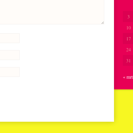
3
10
17
24
31
« mrt