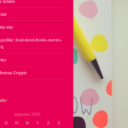
e helden
ratie
ma mia
peditie: food-travel-books-movies-
yle
tter
tbureau Doppie
nder
augustus 2026
D
W
D
V
Z
Z