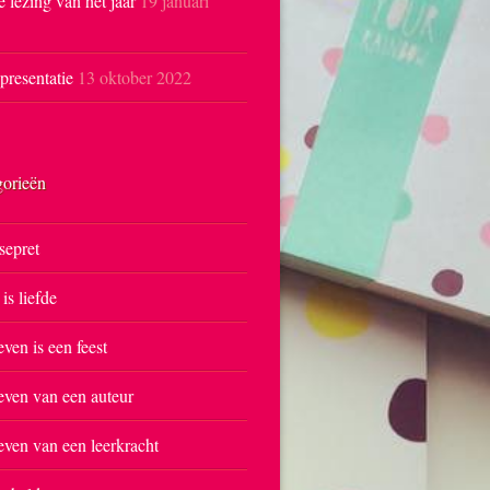
e lezing van het jaar
19 januari
resentatie
13 oktober 2022
gorieën
sepret
 is liefde
even is een feest
even van een auteur
even van een leerkracht