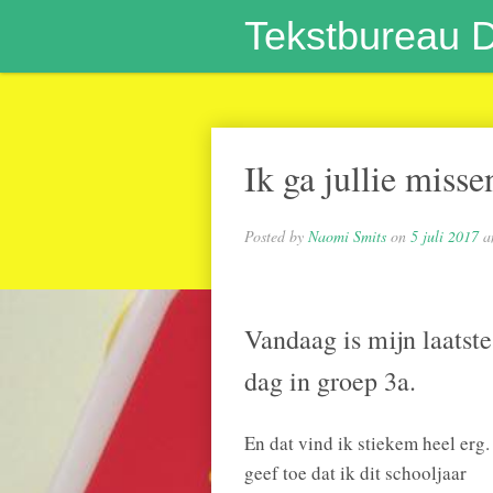
Tekstbureau 
Ik ga jullie misse
Posted by
Naomi Smits
on
5 juli 2017
a
Vandaag is mijn laatste
dag in groep 3a.
En dat vind ik stiekem heel erg.
geef toe dat ik dit schooljaar