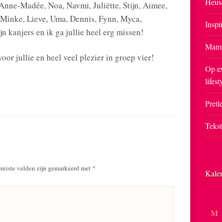
Heus
Anne-Madée, Noa, Navmi, Juliëtte, Stijn, Aimee,
e, Minke, Lieve, Uma, Dennis, Fynn, Myca,
Inspi
jn kanjers en ik ga jullie heel erg missen!
Mam
oor jullie en heel veel plezier in groep vier!
Op ex
lifest
Pretle
Teks
reiste velden zijn gemarkeerd met
*
Kale
M