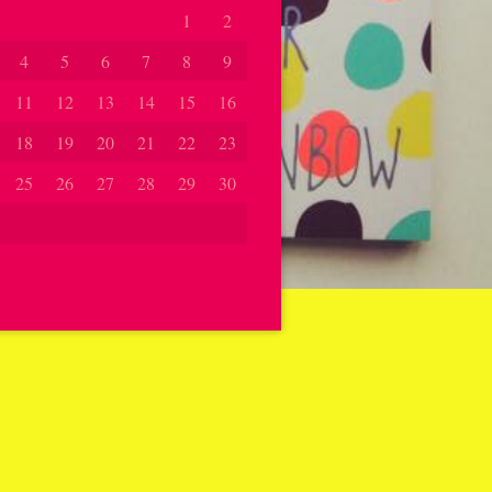
1
2
4
5
6
7
8
9
11
12
13
14
15
16
18
19
20
21
22
23
25
26
27
28
29
30