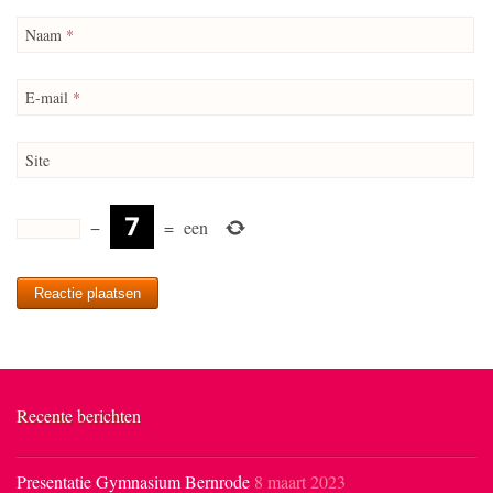
Naam
*
E-mail
*
Site
−
=
een
Recente berichten
Presentatie Gymnasium Bernrode
8 maart 2023