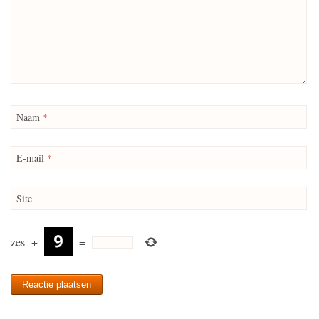
Naam
*
E-mail
*
Site
zes
+
=