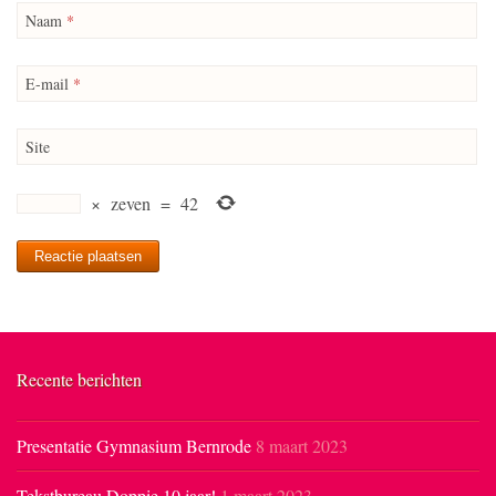
Naam
*
E-mail
*
Site
×
zeven
=
42
Recente berichten
Presentatie Gymnasium Bernrode
8 maart 2023
Tekstbureau Doppie 10 jaar!
1 maart 2023