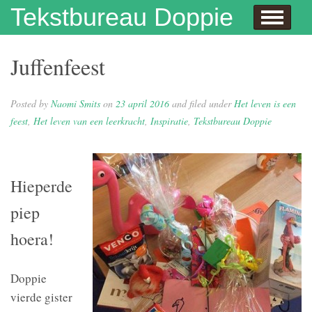
Skip to content
Tekstbureau Doppie
Hallo
Dit doe ik!
Over mij
Publicaties
Contact
Dit doe ik ook!
Enthousiaste opdrachtgevers
Wie niet leest is gek
Juf Naomi klapt uit de school
Eh…juf, hoe krijg je eigenlijk kinderen?
Columns
In de media
Privacybeleid
Juffenfeest
Posted by
Naomi Smits
on
23 april 2016
and filed under
Het leven is een
feest
,
Het leven van een leerkracht
,
Inspiratie
,
Tekstbureau Doppie
Hieperde
piep
hoera!
Doppie
vierde gister