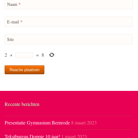
Naam
*
E-mail
*
Site
2
×
=
8
Recente berichten
Presentatie Gymnasium Bernrode
8 maart 2023
Tekstbureau Doppie 10 jaar!
1 maart 2023