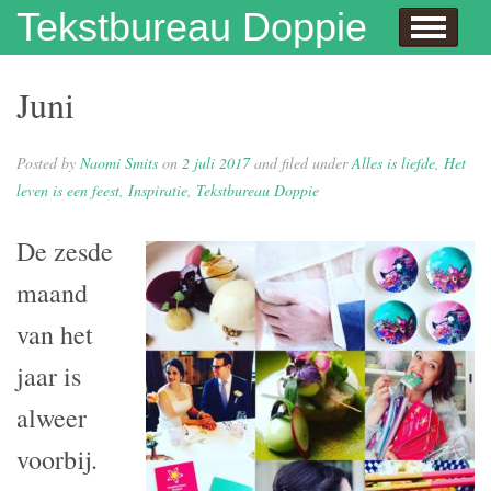
Skip to content
Tekstbureau Doppie
Hallo
Dit doe ik!
Over mij
Publicaties
Contact
Dit doe ik ook!
Enthousiaste opdrachtgevers
Wie niet leest is gek
Juf Naomi klapt uit de school
Eh…juf, hoe krijg je eigenlijk kinderen?
Columns
In de media
Privacybeleid
Juni
Posted by
Naomi Smits
on
2 juli 2017
and filed under
Alles is liefde
,
Het
leven is een feest
,
Inspiratie
,
Tekstbureau Doppie
De zesde
maand
van het
jaar is
alweer
voorbij.