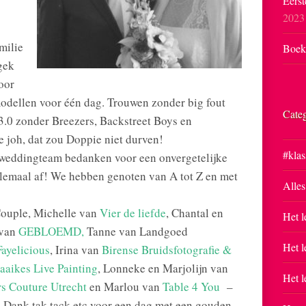
Eerst
2023
milie
Boekp
gek
oor
modellen voor één dag. Trouwen zonder big fout
Cate
 3.0 zonder Breezers, Backstreet Boys en
 joh, dat zou Doppie niet durven!
#klas
e weddingteam bedanken voor een onvergetelijke
lemaal af! We hebben genoten van A tot Z en met
Alles
Couple, Michelle van
Vier de liefde
, Chantal en
Het l
 van
GEBLOEMD,
Tanne van Landgoed
Het l
Fayelicious
, Irina van
Birense Bruidsfotografie &
aaikes Live Painting
, Lonneke en Marjolijn van
Het l
s Couture Utrecht
en Marlou van
Table 4 You
–
n Dank tak tack etc voor een dag met een gouden