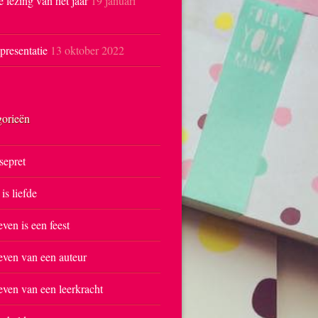
e lezing van het jaar
19 januari
resentatie
13 oktober 2022
gorieën
sepret
 is liefde
even is een feest
even van een auteur
even van een leerkracht