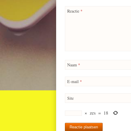
Reactie
*
Naam
*
E-mail
*
Site
×
zes
=
18