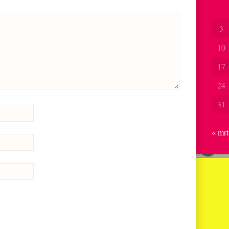
3
10
17
24
31
« mrt