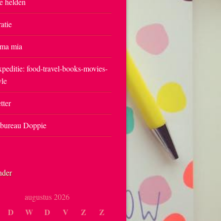
e helden
ratie
ma mia
peditie: food-travel-books-movies-
yle
tter
tbureau Doppie
nder
augustus 2026
D
W
D
V
Z
Z