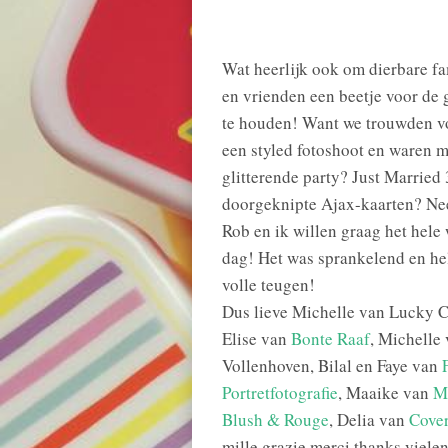
Wat heerlijk ook om dierbare fa
en vrienden een beetje voor de 
te houden! Want we trouwden v
een styled fotoshoot en waren 
glitterende party? Just Married
doorgeknipte Ajax-kaarten? Nee
Rob en ik willen graag het hel
dag! Het was sprankelend en he
volle teugen!
Dus lieve Michelle van Lucky 
Elise van
Bonte Raaf
, Michelle
Vollenhoven, Bilal en Faye van
Portretfotografie
, Maaike van
M
Blush & Rouge
, Delia van
Cover
mille grazie merci thanks viele