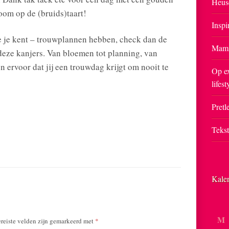
Heus
oom op de (bruids)taart!
Inspi
 je kent – trouwplannen hebben, check dan de
Mam
deze kanjers. Van bloemen tot planning, van
en ervoor dat jij een trouwdag krijgt om nooit te
Op ex
lifest
Pretle
Teks
Kale
M
reiste velden zijn gemarkeerd met
*