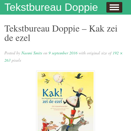
Skip to content
Tekstbureau Doppie
Hallo
Dit doe ik!
Over mij
Publicaties
Contact
Dit doe ik ook!
Enthousiaste opdrachtgevers
Wie niet leest is gek
Juf Naomi klapt uit de school
Eh…juf, hoe krijg je eigenlijk kinderen?
Columns
In de media
Privacybeleid
Tekstbureau Doppie – Kak zei
de ezel
Posted by
Naomi Smits
on
9 september 2016
with original size of
192 ×
263
pixels