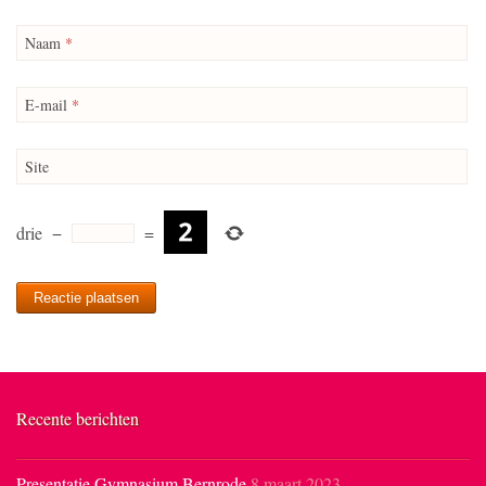
Naam
*
E-mail
*
Site
drie
−
=
Recente berichten
Presentatie Gymnasium Bernrode
8 maart 2023