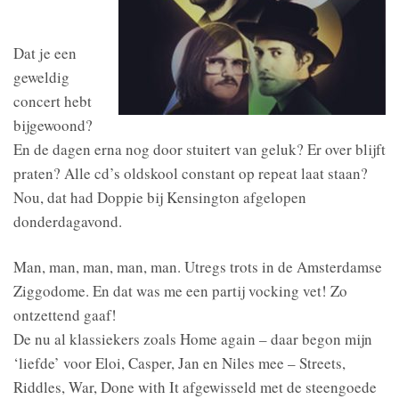
Dat je een
geweldig
concert hebt
bijgewoond?
En de dagen erna nog door stuitert van geluk? Er over blijft
praten? Alle cd’s oldskool constant op repeat laat staan?
Nou, dat had Doppie bij Kensington afgelopen
donderdagavond.
Man, man, man, man, man. Utregs trots in de Amsterdamse
Ziggodome. En dat was me een partij vocking vet! Zo
ontzettend gaaf!
De nu al klassiekers zoals Home again – daar begon mijn
‘liefde’ voor Eloi, Casper, Jan en Niles mee – Streets,
Riddles, War, Done with It afgewisseld met de steengoede