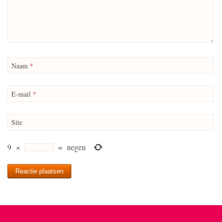
Naam
*
E-mail
*
Site
9
×
=
negen