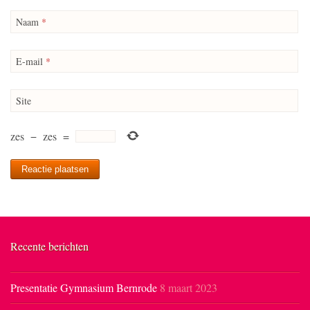
Naam
*
E-mail
*
Site
zes
−
zes
=
Recente berichten
Presentatie Gymnasium Bernrode
8 maart 2023