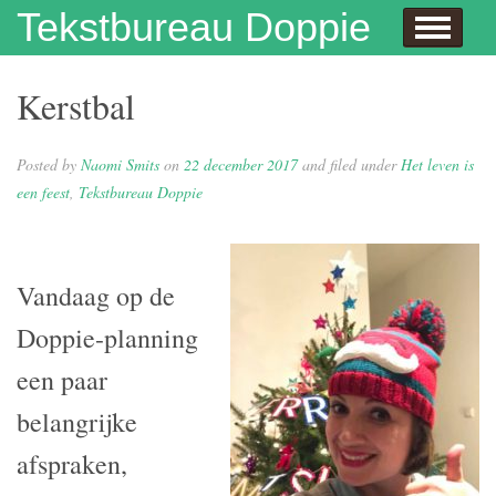
Skip to content
Tekstbureau Doppie
Hallo
Dit doe ik!
Over mij
Publicaties
Contact
Dit doe ik ook!
Enthousiaste opdrachtgevers
Wie niet leest is gek
Juf Naomi klapt uit de school
Eh…juf, hoe krijg je eigenlijk kinderen?
Columns
In de media
Privacybeleid
Kerstbal
Posted by
Naomi Smits
on
22 december 2017
and filed under
Het leven is
een feest
,
Tekstbureau Doppie
Vandaag op de
Doppie-planning
een paar
belangrijke
afspraken,