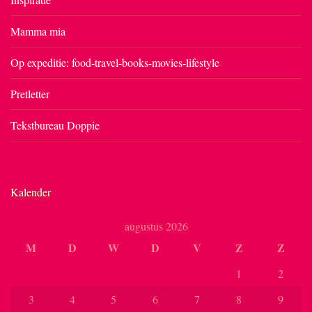
Mamma mia
Op expeditie: food-travel-books-movies-lifestyle
Pretletter
Tekstbureau Doppie
Kalender
augustus 2026
M
D
W
D
V
Z
Z
1
2
3
4
5
6
7
8
9