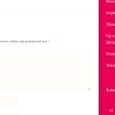
Heus
Inspi
Mam
Op ex
reiste velden zijn gemarkeerd met
*
lifest
Pretle
Teks
Kale
M