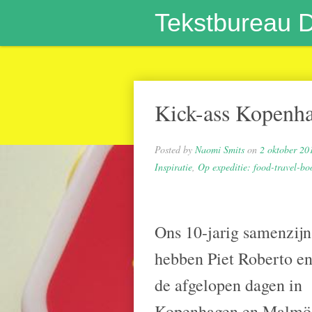
Tekstbureau 
Kick-ass Kopenh
Posted by
Naomi Smits
on
2 oktober 20
Inspiratie
,
Op expeditie: food-travel-boo
Ons 10-jarig samenzijn
hebben Piet Roberto en
de afgelopen dagen in
Kopenhagen en Malmö