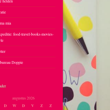
e helden
ratie
ma mia
peditie: food-travel-books-movies-
yle
tter
tbureau Doppie
nder
augustus 2026
D
W
D
V
Z
Z