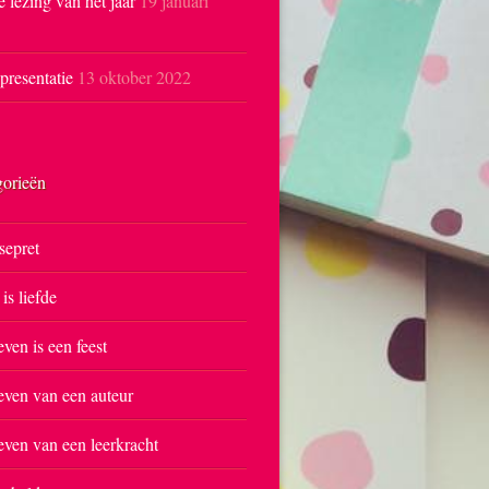
e lezing van het jaar
19 januari
resentatie
13 oktober 2022
gorieën
sepret
 is liefde
even is een feest
even van een auteur
even van een leerkracht