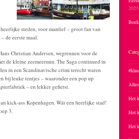
Eerst
2023
Boekp
heerlijke steden, voor manlief – groot fan van
– de eerste maal.
Cate
Hans Christian Andersen, wegrennen voor de
met de kleine zeemeermin. The Saga continued in
en in een Scandinavische crimi terecht waren
#klas
n bij leuke tentjes – waaronder een pop up
Alles
pierfabriek – en lekker gefietst.
Het l
n kick-ass Kopenhagen. Wát een heerlijke stad!
oep 3.
Het l
Het l