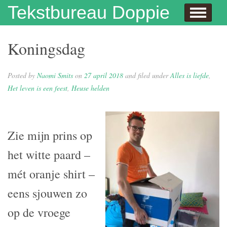
Skip to content
Tekstbureau Doppie
Hallo
Dit doe ik!
Over mij
Publicaties
Contact
Dit doe ik ook!
Enthousiaste opdrachtgevers
Wie niet leest is gek
Juf Naomi klapt uit de school
Eh…juf, hoe krijg je eigenlijk kinderen?
Columns
In de media
Privacybeleid
Koningsdag
Posted by
Naomi Smits
on
27 april 2018
and filed under
Alles is liefde
,
Het leven is een feest
,
Heuse helden
Zie mijn prins op
het witte paard –
mét oranje shirt –
eens sjouwen zo
op de vroege