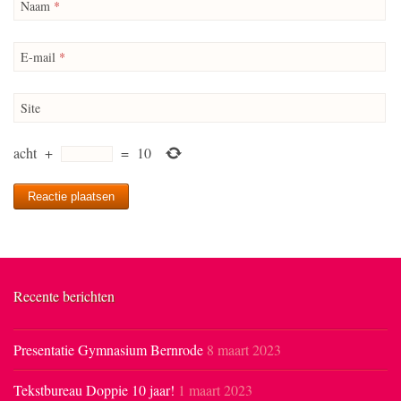
Naam
*
E-mail
*
Site
acht
+
=
10
Recente berichten
Presentatie Gymnasium Bernrode
8 maart 2023
Tekstbureau Doppie 10 jaar!
1 maart 2023