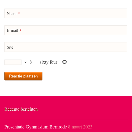
Naam
*
E-mail
*
Site
×
8
=
sixty four
Recente berichten
Presentatie Gymnasium Bernrode
8 maart 2023