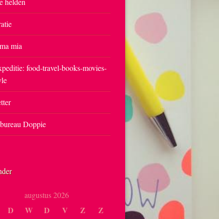
e helden
ratie
ma mia
peditie: food-travel-books-movies-
yle
tter
tbureau Doppie
nder
augustus 2026
D
W
D
V
Z
Z