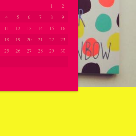
1
2
4
5
6
7
8
9
11
12
13
14
15
16
18
19
20
21
22
23
25
26
27
28
29
30