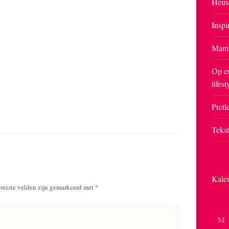
Heus
Inspi
Mam
Op ex
lifest
Pretle
Teks
Kale
reiste velden zijn gemarkeerd met
*
M