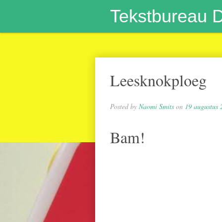
Tekstbureau 
Leesknokploeg
Posted by
Naomi Smits
on
19 augustus 
Bam!