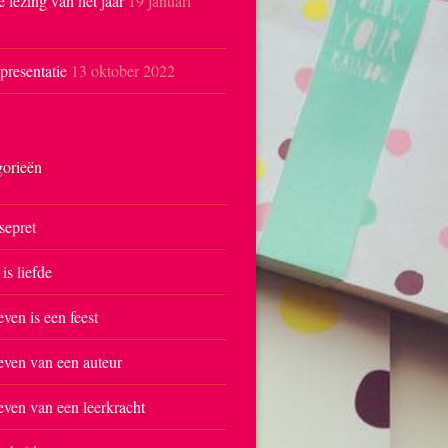
e lezing van het jaar
19 januari
resentatie
13 oktober 2022
gorieën
sepret
 is liefde
even is een feest
even van een auteur
even van een leerkracht