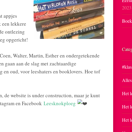
Eerst
2023
t appjes
Boekp
 een lekkere
de ontlezing
oeg opgericht!
Cate
Coen, Walter, Martin, Esther en ondergetekende
n gaan aan de slag met zachtaardige
#klas
 en oud, voor leeshaters en booklovers. Hoe tof
Alles
Het l
, de website is under construction, maar je kunt
Instagram en Facebook
Leesknokploeg
Het l
Het l