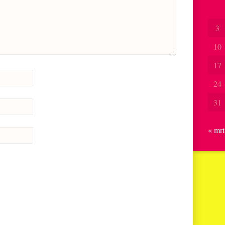
3
10
17
24
31
« mrt