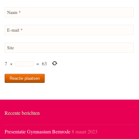
Naam
*
E-mail
*
Site
7
×
=
63
Recente berichten
Presentatie Gymnasium Bernrode
8 maart 2023