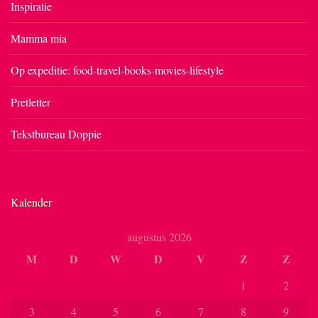
Inspiratie
Mamma mia
Op expeditie: food-travel-books-movies-lifestyle
Pretletter
Tekstbureau Doppie
Kalender
augustus 2026
M
D
W
D
V
Z
Z
1
2
3
4
5
6
7
8
9