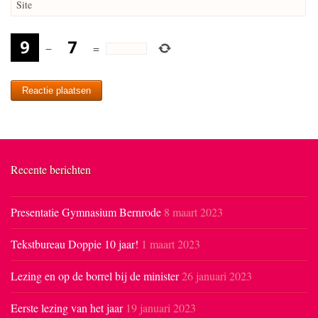
Site
−
=
Recente berichten
Presentatie Gymnasium Bernrode
8 maart 2023
Tekstbureau Doppie 10 jaar!
1 maart 2023
Lezing en op de borrel bij de minister
26 januari 2023
Eerste lezing van het jaar
19 januari 2023