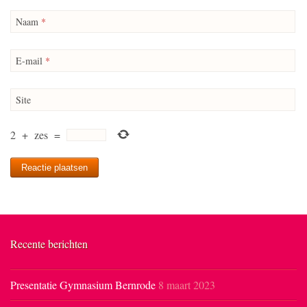
Naam
*
E-mail
*
Site
2
+
zes
=
Recente berichten
Presentatie Gymnasium Bernrode
8 maart 2023