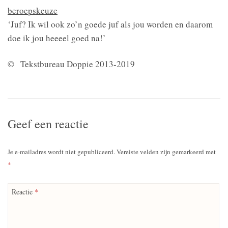
beroepskeuze
‘Juf? Ik wil ook zo’n goede juf als jou worden en daarom
doe ik jou heeeel goed na!’
© Tekstbureau Doppie 2013-2019
Geef een reactie
Je e-mailadres wordt niet gepubliceerd.
Vereiste velden zijn gemarkeerd met
*
Reactie
*