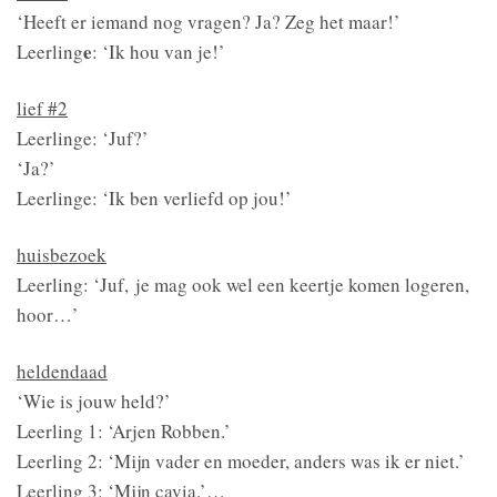
‘Heeft er iemand nog vragen? Ja? Zeg het maar!’
e
Leerling
: ‘Ik hou van je!’
lief #2
Leerlinge: ‘Juf?’
‘Ja?’
Leerlinge: ‘Ik ben verliefd op jou!’
huisbezoek
Leerling: ‘Juf, je mag ook wel een keertje komen logeren,
hoor…’
heldendaad
‘Wie is jouw held?’
Leerling 1: ‘Arjen Robben.’
Leerling 2: ‘Mijn vader en moeder, anders was ik er niet.’
Leerling 3: ‘Mijn cavia.’
…