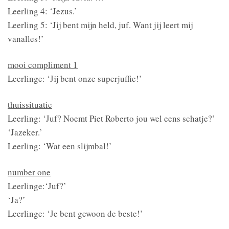
Leerling 4: ‘Jezus.’
Leerling 5: ‘Jij bent mijn held, juf. Want jij leert mij
vanalles!’
mooi compliment 1
Leerlinge: ‘Jij bent onze superjuffie!’
thuissituatie
Leerling: ‘Juf? Noemt Piet Roberto jou wel eens schatje?’
‘Jazeker.’
Leerling: ‘Wat een slijmbal!’
number one
Leerlinge:‘Juf?’
‘Ja?’
Leerlinge: ‘Je bent gewoon de beste!’