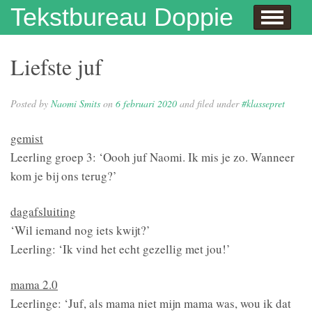
Skip to content
Tekstbureau Doppie
Hallo
Dit doe ik!
Over mij
Publicaties
Contact
Dit doe ik ook!
Enthousiaste opdrachtgevers
Wie niet leest is gek
Juf Naomi klapt uit de school
Eh…juf, hoe krijg je eigenlijk kinderen?
Columns
In de media
Privacybeleid
Liefste juf
Posted by
Naomi Smits
on
6 februari 2020
and filed under
#klassepret
gemist
Leerling groep 3: ‘Oooh juf Naomi. Ik mis je zo. Wanneer
kom je bij ons terug?’
dagafsluiting
‘Wil iemand nog iets kwijt?’
Leerling: ‘Ik vind het echt gezellig met jou!’
mama 2.0
Leerlinge: ‘Juf, als mama niet mijn mama was, wou ik dat