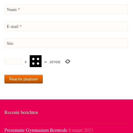
Naam
*
E-mail
*
Site
+
=
zeven
Recente berichten
Presentatie Gymnasium Bernrode
8 maart 2023