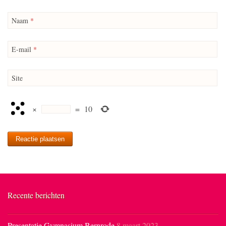
Naam
*
E-mail
*
Site
×
=
10
Recente berichten
Presentatie Gymnasium Bernrode
8 maart 2023