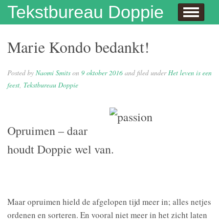
Skip to content
Tekstbureau Doppie
Hallo
Dit doe ik!
Over mij
Publicaties
Contact
Dit doe ik ook!
Enthousiaste opdrachtgevers
Wie niet leest is gek
Juf Naomi klapt uit de school
Eh…juf, hoe krijg je eigenlijk kinderen?
Columns
In de media
Privacybeleid
Marie Kondo bedankt!
Posted by
Naomi Smits
on
9 oktober 2016
and filed under
Het leven is een
feest
,
Tekstbureau Doppie
Opruimen – daar
houdt Doppie wel van.
Maar opruimen hield de afgelopen tijd meer in; alles netjes
ordenen en sorteren. En vooral niet meer in het zicht laten