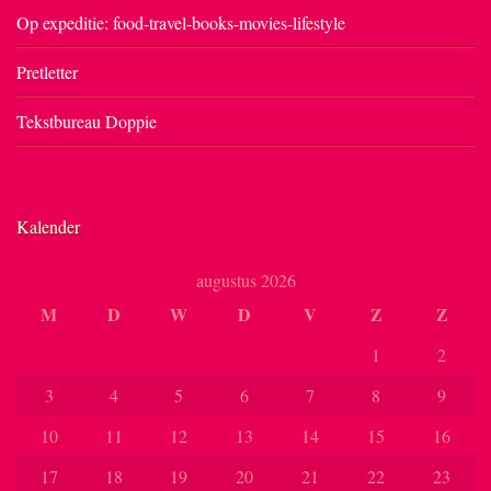
Op expeditie: food-travel-books-movies-lifestyle
Pretletter
Tekstbureau Doppie
Kalender
augustus 2026
M
D
W
D
V
Z
Z
1
2
3
4
5
6
7
8
9
10
11
12
13
14
15
16
17
18
19
20
21
22
23