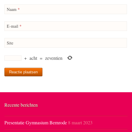
Naam
*
E-mail
*
Site
+
acht
=
zeventien
Recente berichten
Presentatie Gymnasium Bernrode
8 maart 2023